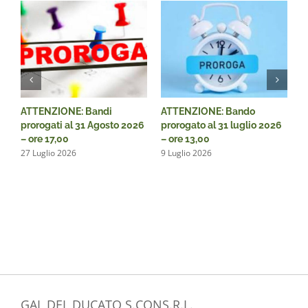
bo
ATTENZIONE: Bandi
ATTENZIONE: Bando
P
prorogati al 31 Agosto 2026
prorogato al 31 luglio 2026
d
– ore 17,00
– ore 13,00
T
27 Luglio 2026
9 Luglio 2026
d
2
GAL DEL DUCATO S.CONS.R.L.