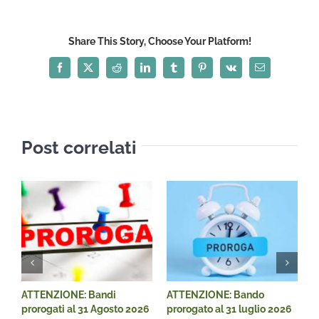
Share This Story, Choose Your Platform!
Facebook
X
Reddit
LinkedIn
Tumblr
Pinterest
Vk
Email
Post correlati
ATTENZIONE: Bandi
ATTENZIONE: Bando
A
prorogati al 31 Agosto 2026
prorogato al 31 luglio 2026
D