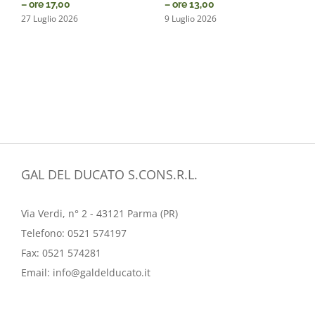
– ore 17,00
– ore 13,00
n
I
27 Luglio 2026
9 Luglio 2026
T
2
GAL DEL DUCATO S.CONS.R.L.
Via Verdi, n° 2 - 43121 Parma (PR)
Telefono:
0521 574197
Fax:
0521 574281
Email:
info@galdelducato.it