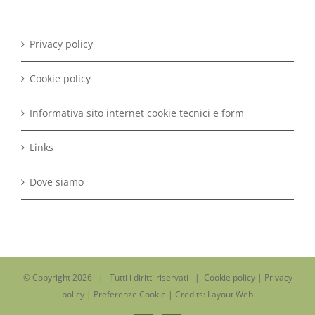
Privacy policy
Cookie policy
Informativa sito internet cookie tecnici e form
Links
Dove siamo
© Copyright
2026 | Tutti i diritti riservati |
Cookie policy
|
Privacy
policy
|
Preferenze Cookie
| Credits:
Layout Web