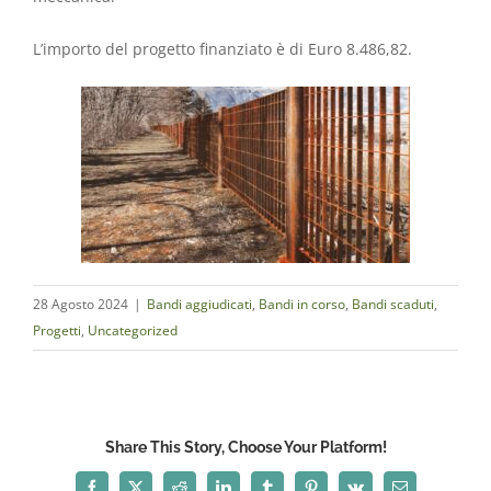
L’importo del progetto finanziato è di Euro 8.486,82.
28 Agosto 2024
|
Bandi aggiudicati
,
Bandi in corso
,
Bandi scaduti
,
Progetti
,
Uncategorized
Share This Story, Choose Your Platform!