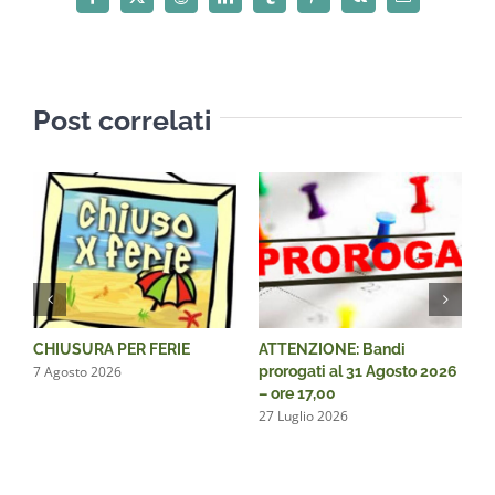
Facebook
X
Reddit
LinkedIn
Tumblr
Pinterest
Vk
Email
Post correlati
CHIUSURA PER FERIE
ATTENZIONE: Bandi
A
7 Agosto 2026
prorogati al 31 Agosto 2026
p
– ore 17,00
–
27 Luglio 2026
9