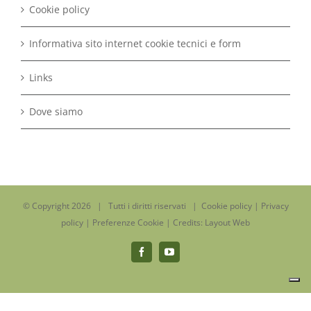
Cookie policy
Informativa sito internet cookie tecnici e form
Links
Dove siamo
© Copyright
2026 | Tutti i diritti riservati |
Cookie policy
|
Privacy
policy
|
Preferenze Cookie
| Credits:
Layout Web
Facebook
YouTube
Informativa sulla raccolta