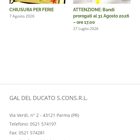
CHIUSURA PER FERIE
ATTENZIONE: Bandi
A
7 Agosto 2026
prorogati al 31 Agosto 2026
p
– ore 17,00
–
n
27 Luglio 2026
9
GAL DEL DUCATO S.CONS.R.L.
Via Verdi, n° 2 - 43121 Parma (PR)
Telefono:
0521 574197
Fax:
0521 574281