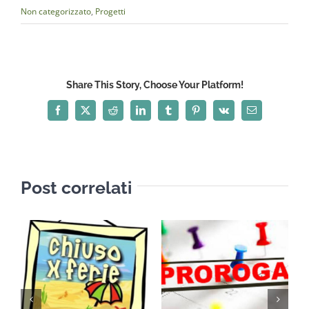
Non categorizzato
,
Progetti
Share This Story, Choose Your Platform!
Facebook
X
Reddit
LinkedIn
Tumblr
Pinterest
Vk
Email
Post correlati