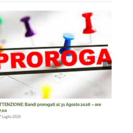
TTENZIONE: Bandi prorogati al 31 Agosto 2026 – ore
ATTENZI
7,00
13,00
7 Luglio 2026
9 Luglio 