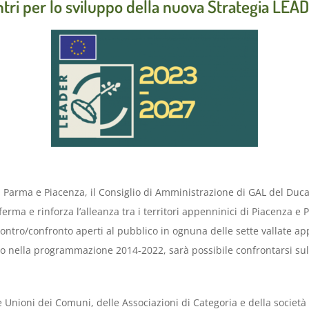
ntri per lo sviluppo della nuova Strategia LE
 di Parma e Piacenza, il Consiglio di Amministrazione di GAL del Duca
ferma e rinforza l’alleanza tra i territori appenninici di Piacenza e
ncontro/confronto aperti al pubblico in ognuna delle sette vallate a
to nella programmazione 2014-2022, sarà possibile confrontarsi sul 
Unioni dei Comuni, delle Associazioni di Categoria e della società c