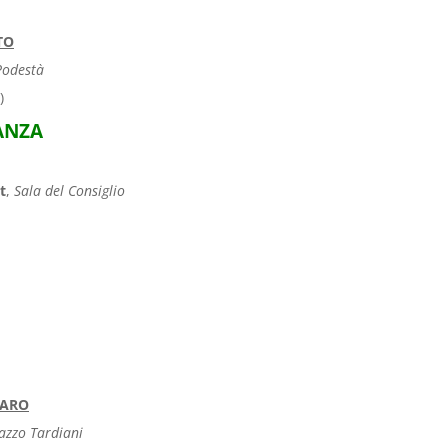
TO
Podestà
)
ANZA
t
,
Sala del Consiglio
TARO
lazzo Tardiani